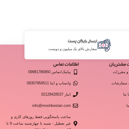
ارسال رایگان پست
سفارش بالای یک میلیون و دویست
 مشتریان
اطلاعات تماس
و مقررات
پیامک/تماس 09981786950
 سفارشات
واتساپ و ایتا 09307959511
 ما
انبار 02128428537
ا
info@moshkestan.com
ساعت پاسخگویی:فقط روزهای کاری و
غیر تعطیل - شنبه تا چهارشنبه ساعت 9 تا