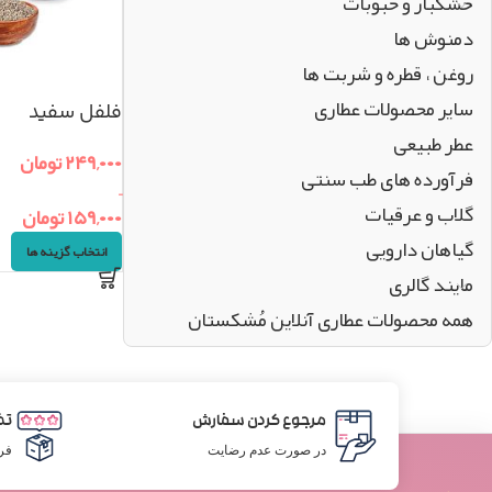
خشکبار و حبوبات
دمنوش ها
روغن ، قطره و شربت ها
سایر محصولات عطاری
فلفل سفید
عطر طبیعی
۲۴۹,۰۰۰
تومان
فرآورده های طب سنتی
–
گلاب و عرقیات
۱۵۹,۰۰۰
تومان
گیاهان دارویی
انتخاب گزینه ها
مایند گالری
همه محصولات عطاری آنلاین مُشکستان
مرجوع کردن سفارش
تض
در صورت عدم رضایت
فر