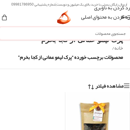
ارسال رایگان پستی با خرید بالای یک میلیون و دویست
شماره پشتیبانی 09981786950
رد کردن به ناوبری
رد کردن به محتوای اصلی
منو
پرک لیمو عمانی از کجا بخرم
خانه
/
محصولات برچسب خورده “پرک لیمو عمانی از کجا بخرم”
مشاهده فیلتر