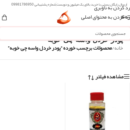
ارسال رایگان پستی با خرید بالای یک میلیون و دویست
شماره پشتیبانی 09981786950
رد کردن به ناوبری
رد کردن به محتوای اصلی
منو
پودر خردل واسه چی خوبه
خانه
/
محصولات برچسب خورده “پودر خردل واسه چی خوبه”
مشاهده فیلتر