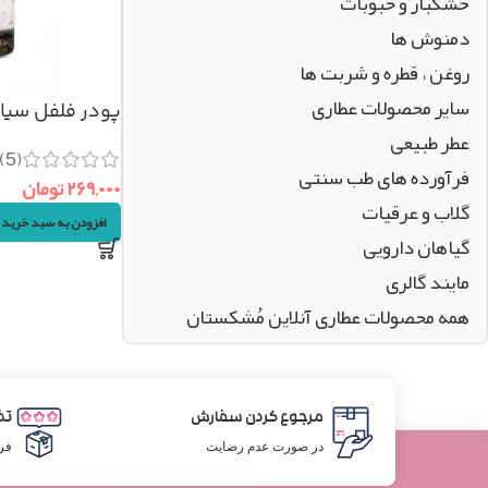
خشکبار و حبوبات
دمنوش ها
روغن ، قطره و شربت ها
سایر محصولات عطاری
پودر فلفل سیاه اعلا
عطر طبیعی
(5)
فرآورده های طب سنتی
۲۶۹,۰۰۰
تومان
گلاب و عرقیات
افزودن به سبد خرید
گیاهان دارویی
مایند گالری
همه محصولات عطاری آنلاین مُشکستان
مرجوع کردن سفارش
تض
در صورت عدم رضایت
فر