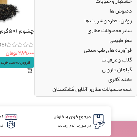
خشکبار و حبوبات
دمنوش ها
روغن ، قطره و شربت ها
سایر محصولات عطاری
چشوم (۵۰گرم)
عطر طبیعی
(5)
فرآورده های طب سنتی
۲۸۹,۰۰۰
تومان
گلاب و عرقیات
افزودن به سبد خرید
گیاهان دارویی
مایند گالری
همه محصولات عطاری آنلاین مُشکستان
مرجوع کردن سفارش
تض
در صورت عدم رضایت
فر