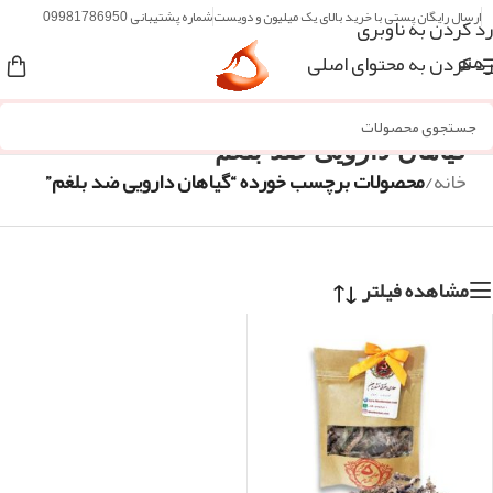
ارسال رایگان پستی با خرید بالای یک میلیون و دویست
شماره پشتیبانی 09981786950
رد کردن به ناوبری
رد کردن به محتوای اصلی
منو
گیاهان دارویی ضد بلغم
خانه
/
محصولات برچسب خورده “گیاهان دارویی ضد بلغم”
مشاهده فیلتر