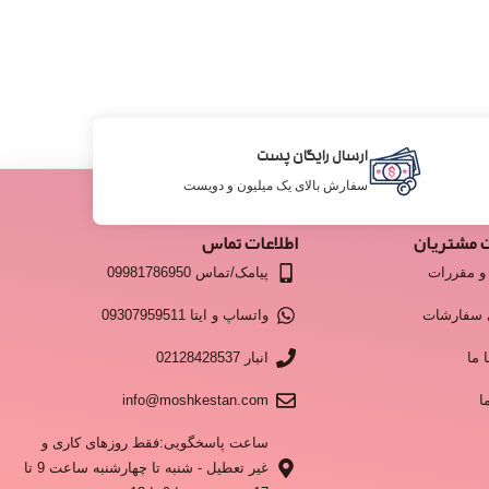
ارسال رایگان پست
سفارش بالای یک میلیون و دویست
 مشتریان
اطلاعات تماس
و مقررات
پیامک/تماس 09981786950
 سفارشات
واتساپ و ایتا 09307959511
 ما
انبار 02128428537
ا
info@moshkestan.com
ساعت پاسخگویی:فقط روزهای کاری و
غیر تعطیل - شنبه تا چهارشنبه ساعت 9 تا