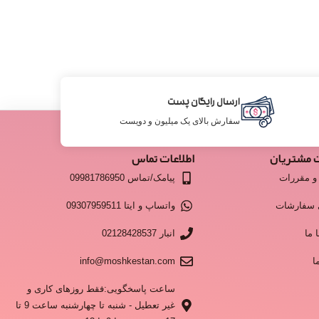
ارسال رایگان پست
سفارش بالای یک میلیون و دویست
 مشتریان
اطلاعات تماس
و مقررات
پیامک/تماس 09981786950
 سفارشات
واتساپ و ایتا 09307959511
 ما
انبار 02128428537
ا
info@moshkestan.com
ساعت پاسخگویی:فقط روزهای کاری و
غیر تعطیل - شنبه تا چهارشنبه ساعت 9 تا