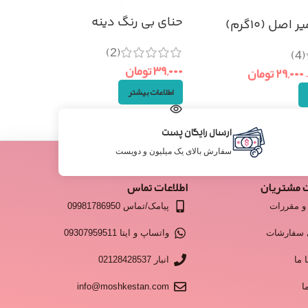
حنای بی رنگ دینه
اصل (۱۰گرم)
(2)
(4)
۳۹,۰۰۰
تومان
–
۲۹,۰۰۰
تومان
اطلاعات بیشتر
ارسال رایگان پست
سفارش بالای یک میلیون و دویست
 مشتریان
اطلاعات تماس
و مقررات
پیامک/تماس 09981786950
 سفارشات
واتساپ و ایتا 09307959511
 ما
انبار 02128428537
ا
info@moshkestan.com