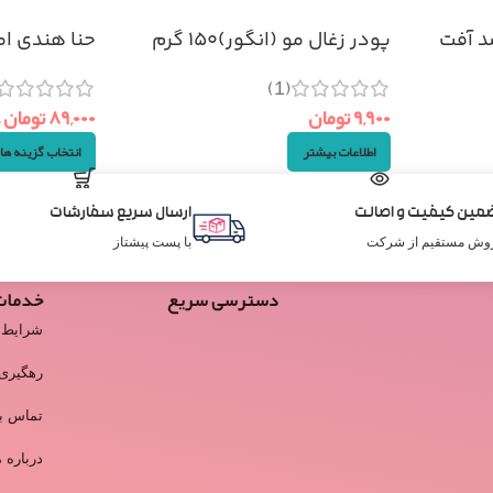
د آفت
پودر زغال مو (انگور)۱۵۰ گرم
حنا هندی امیر 
(1)
۹,۹۰۰
تومان
۸۹,۰۰۰
تومان
اطلاعات بیشتر
انتخاب گزینه ها
مین کیفیت و اصالت
ارسال سریع سفارشات
وش مستقیم از شرکت
با پست پیشتاز
دسترسی سریع
خدمات
شرایط 
رهگیری
تماس با
درباره م