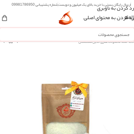
ارسال رایگان پستی با خرید بالای یک میلیون و دویست
شماره پشتیبانی 09981786950
رد کردن به ناوبری
رد کردن به محتوای اصلی
منو
خانه
/
همه محصولات عطاری آنلاین مُشکستان