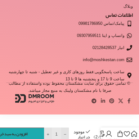
وبلاگ
اطلاعات تماس
پیامک/تماس 09981786950
واتساپ و ایتا 09307959511
انبار 02128428537
info@moshkestan.com
ساعت پاسخگویی:فقط روزهای کاری و غیر تعطیل - شنبه تا چهارشنبه
ساعت 9 تا 17 و پنجشنبه ها 9 تا 13
© تمامی حقوق برای سایت مشکستان محفوظ بوده واستفاده از مطالب
صرفا با نام مشکستان ولینک به منبع مجاز میباشد.
عطر شکوفه
موجود
+
-
افزودن به سبد خر
در انبار
سنجد (2/5ml)