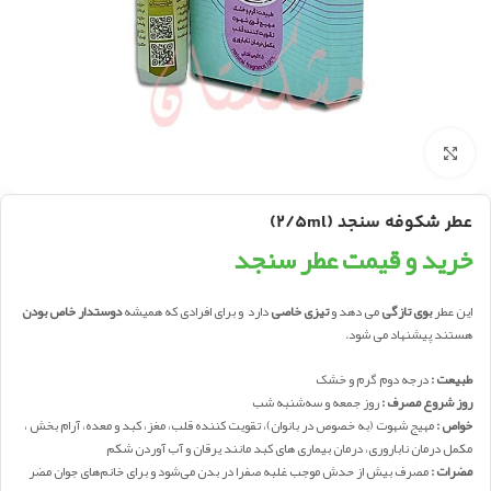
بزرگنمایی تصویر
عطر شکوفه سنجد (2/5ml)
خرید و قیمت عطر سنجد
این عطر
بوی تازگی
می دهد و
تیزی خاصی
دارد و برای افرادی که همیشه
دوستدار خاص بودن
هستند پیشنهاد می شود.
طبیعت :
درجه دوم گرم و خشک
روز شروع مصرف :
روز جمعه و سه‌شنبه شب
خواص :
مهیج شهوت (به خصوص در بانوان)، تقویت کننده قلب، مغز، کبد و معده، آرام بخش ،
مکمل درمان ناباروری، درمان بیماری های کبد مانند یرقان و آب آوردن شکم
مضرات :
مصرف بیش از حدش موجب غلبه صفرا در بدن می‌شود و برای خانم‌های جوان مضر