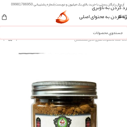
ارسال رایگان پستی با خرید بالای یک میلیون و دویست
شماره پشتیبانی 09981786950
رد کردن به ناوبری
رد کردن به محتوای اصلی
منو
خانه
/
همه محصولات عطاری آنلاین مُشکستان