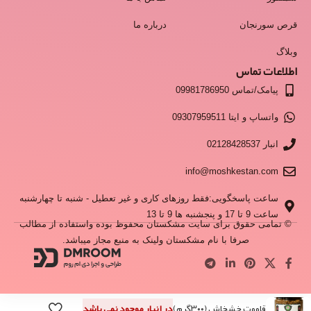
قرص سورنجان
درباره ما
وبلاگ
اطلاعات تماس
پیامک/تماس 09981786950
واتساپ و ایتا 09307959511
انبار 02128428537
info@moshkestan.com
ساعت پاسخگویی:فقط روزهای کاری و غیر تعطیل - شنبه تا چهارشنبه
ساعت 9 تا 17 و پنجشنبه ها 9 تا 13
© تمامی حقوق برای سایت مشکستان محفوظ بوده واستفاده از مطالب
صرفا با نام مشکستان ولینک به منبع مجاز میباشد.
قاووت خشخاش (۳۰۰گرم)
در انبار موجود نمی باشد