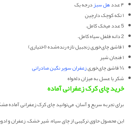
۴ عدد
هل سبز
درجه یک
۱ تکه کوچک دارچین
5 عدد میخک کامل.
2 دانه فلفل سیاه کامل.
۱ قاشق چای‌خوری زنجبیل تازه رنده‌شده (اختیاری)
۱ فنجان شیر
¼ قاشق چای‌خوری
زعفران سوپر نگین صادراتی
شکر یا عسل به میزان دلخواه
خرید
چای کرک زعفرانی آماده
برای تجربه سریع و آسان، می‌توانید چای کرک زعفرانی آماده مشک
این محصول حاوی ترکیبی از چای سیاه، شیر خشک، زعفران و ادویه