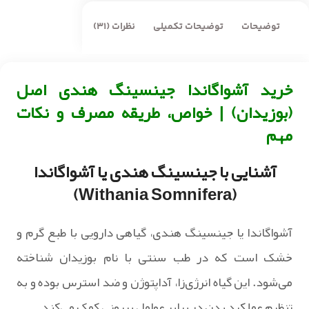
توضیحات
توضیحات تکمیلی
نظرات (31)
خرید آشواگاندا جینسینگ هندی اصل
(بوزیدان) | خواص، طریقه مصرف و نکات
مهم
آشنایی با جینسینگ هندی یا آشواگاندا
(Withania Somnifera)
آشواگاندا یا جینسینگ هندی، گیاهی دارویی با طبع گرم و
خشک است که در طب سنتی با نام بوزیدان شناخته
می‌شود. این گیاه انرژی‌زا، آداپتوژن و ضد استرس بوده و به
تنظیم عملکرد بدن در برابر عوامل بیرونی کمک می‌کند.