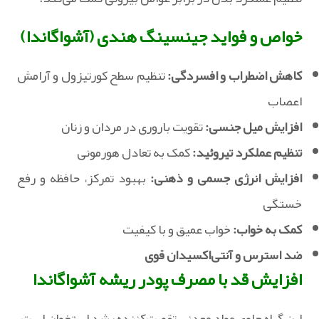
خواص و فواید جینسینگ هندی (آشواگاندا)
کاهش اضطراب و افسردگی:
تنظیم سطح کورتیزول و آرامش
اعصاب
افزایش میل جنسی:
تقویت باروری در مردان و زنان
تنظیم عملکرد تیروئید:
کمک به تعادل هورمونی
افزایش انرژی جسمی و ذهنی:
بهبود تمرکز، حافظه و رفع
خستگی
کمک به خواب:
خواب عمیق و با کیفیت
ضد استرس و آنتی‌اکسیدان قوی
افزایش قد با مصرف پودر ریشه آشواگاندا
این گیاه حاوی مواد معدنی تقویت‌کننده رشد استخوان است.