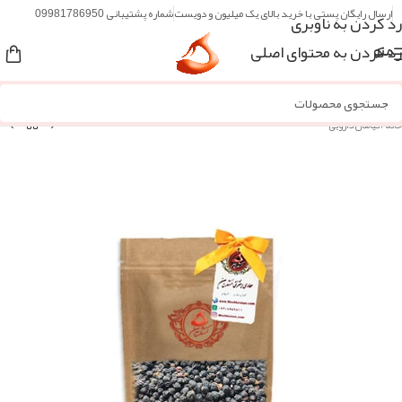
ارسال رایگان پستی با خرید بالای یک میلیون و دویست
شماره پشتیبانی 09981786950
رد کردن به ناوبری
رد کردن به محتوای اصلی
منو
خانه
/
گیاهان دارویی