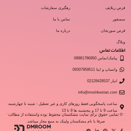
قرص ریلایف
رهگیری سفارشات
سمنقور
تماس با ما
قرص سورنجان
درباره ما
وبلاگ
اطلاعات تماس
پیامک/تماس 09981786950
واتساپ و ایتا 09307959511
انبار 02128428537
info@moshkestan.com
ساعت پاسخگویی:فقط روزهای کاری و غیر تعطیل - شنبه تا چهارشنبه
ساعت 9 تا 17 و پنجشنبه ها 9 تا 13
© تمامی حقوق برای سایت مشکستان محفوظ بوده واستفاده از مطالب
صرفا با نام مشکستان ولینک به منبع مجاز میباشد.