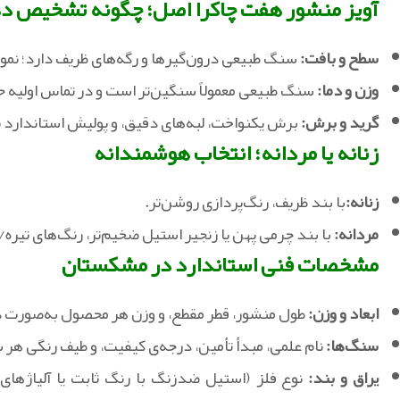
آویز منشور هفت چاکرا اصل؛ چگونه تشخیص د
سطح و بافت:
سنگ طبیعی درون‌گیرها و رگه‌های ظریف دارد؛ نمو
وزن و دما:
سنگ طبیعی معمولاً سنگین‌تر است و در تماس اولیه
گرید و برش:
برش یکنواخت، لبه‌های دقیق، و پولیش استاندارد ن
زنانه یا مردانه؛ انتخاب هوشمندانه
زنانه:
با بند ظریف، رنگ‌پردازی روشن‌تر.
مردانه:
با بند چرمی پهن یا زنجیر استیل ضخیم‌تر، رنگ‌های تیره/ک
مشخصات فنی استاندارد در مشکستان
ابعاد و وزن:
طول منشور، قطر مقطع، و وزن هر محصول به‌صورت 
سنگ‌ها:
نام علمی، مبدأ تأمین، درجه‌ی کیفیت، و طیف رنگی هر
یراق و بند:
نوع فلز (استیل ضدزنگ با رنگ ثابت یا آلیاژها