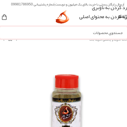
ارسال رایگان پستی با خرید بالای یک میلیون و دویست
شماره پشتیبانی 09981786950
رد کردن به ناوبری
رد کردن به محتوای اصلی
منو
خانه
/
ادویه و چاشنی
/
ادویه جات