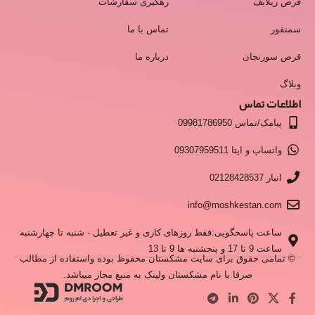
قرص ریلایف
رهگیری سفارشات
سمنقور
تماس با ما
قرص سورنجان
درباره ما
وبلاگ
اطلاعات تماس
پیامک/تماس 09981786950
واتساپ و ایتا 09307959511
انبار 02128428537
info@moshkestan.com
ساعت پاسخگویی:فقط روزهای کاری و غیر تعطیل - شنبه تا چهارشنبه
ساعت 9 تا 17 و پنجشنبه ها 9 تا 13
© تمامی حقوق برای سایت مشکستان محفوظ بوده واستفاده از مطالب
صرفا با نام مشکستان ولینک به منبع مجاز میباشد.