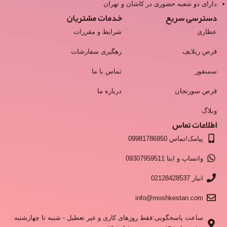
دارای دو شعبه حضوری در کاشان و تهران
دسترسی سریع
خدمات مشتریان
عطاری
شرایط و مقررات
قرص ریلایف
رهگیری سفارشات
سمنقور
تماس با ما
قرص سورنجان
درباره ما
وبلاگ
اطلاعات تماس
پیامک/تماس 09981786950
واتساپ و ایتا 09307959511
انبار 02128428537
info@moshkestan.com
ساعت پاسخگویی:فقط روزهای کاری و غیر تعطیل - شنبه تا چهارشنبه