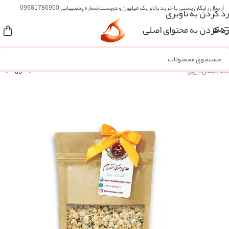
ارسال رایگان پستی با خرید بالای یک میلیون و دویست
شماره پشتیبانی 09981786950
رد کردن به ناوبری
رد کردن به محتوای اصلی
منو
خانه
/
گیاهان دارویی