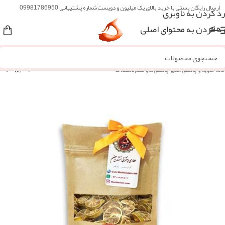
ارسال رایگان پستی با خرید بالای یک میلیون و دویست
شماره پشتیبانی 09981786950
رد کردن به ناوبری
رد کردن به محتوای اصلی
منو
خانه
/
ادویه و چاشنی
/
سایر چاشنی ها و طعم دهنده ها