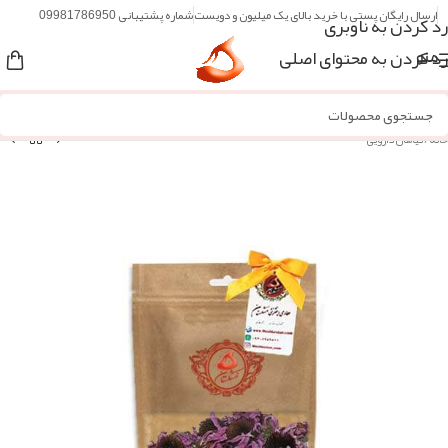
ارسال رایگان پستی با خرید بالای یک میلیون و دویست
شماره پشتیبانی 09981786950
رد کردن به ناوبری
رد کردن به محتوای اصلی
منو
خانه
/
گیاهان دارویی