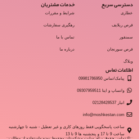
دسترسی سریع
خدمات مشتریان
عطاری
شرایط و مقررات
قرص ریلایف
رهگیری سفارشات
سمنقور
تماس با ما
قرص سورنجان
درباره ما
وبلاگ
اطلاعات تماس
پیامک/تماس 09981786950
واتساپ و ایتا 09307959511
انبار 02128428537
info@moshkestan.com
ساعت پاسخگویی:فقط روزهای کاری و غیر تعطیل - شنبه تا چهارشنبه
ساعت 9 تا 17 و پنجشنبه ها 9 تا 13
© تمامی حقوق برای سایت مشکستان محفوظ بوده واستفاده از مطالب