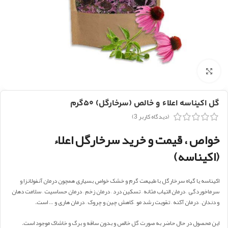
بزرگنمایی تصویر
گل اکیناسه اعلاء و خالص (سرخارگل) ۵۰گرم
(دیدگاه کاربر
3
)
خواص ، قیمت و خرید سرخارگل اعلاء
(اکیناسه)
اکیناسه یا گیاه سرخارگل با طبیعت گرم و خشک خواص بسیاری همچون درمان آنفولانزا و
سرماخوردگی – درمان التهاب مثانه – تسکین درد – درمان زخم – درمان حساسیت – سلامت دهان
و دندان – درمان آکنه – تقویت رشد مو – کاهش چین و چروک – درمان هاری و … است.
این محصول در حال حاضر به صورت گل خالص و بدون ساقه و برگ و خاشاک موجود است.