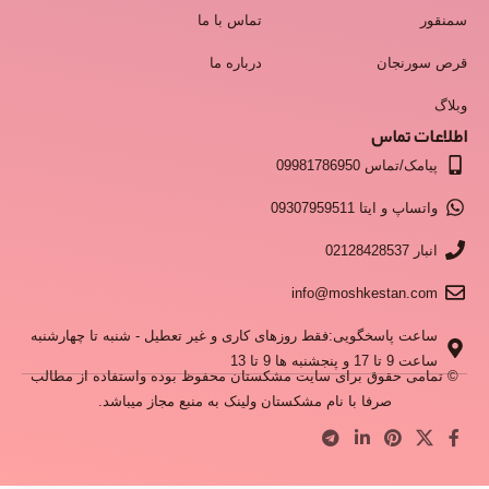
سمنقور
تماس با ما
قرص سورنجان
درباره ما
وبلاگ
اطلاعات تماس
پیامک/تماس 09981786950
واتساپ و ایتا 09307959511
انبار 02128428537
info@moshkestan.com
ساعت پاسخگویی:فقط روزهای کاری و غیر تعطیل - شنبه تا چهارشنبه
ساعت 9 تا 17 و پنجشنبه ها 9 تا 13
© تمامی حقوق برای سایت مشکستان محفوظ بوده واستفاده از مطالب
صرفا با نام مشکستان ولینک به منبع مجاز میباشد.