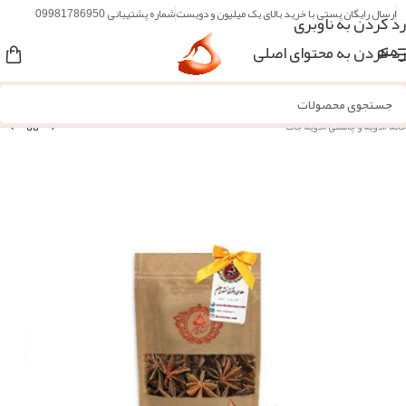
ارسال رایگان پستی با خرید بالای یک میلیون و دویست
شماره پشتیبانی 09981786950
رد کردن به ناوبری
رد کردن به محتوای اصلی
منو
خانه
/
ادویه و چاشنی
/
ادویه جات