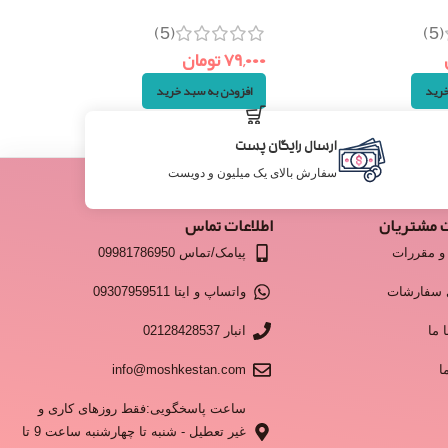
(5)
(5)
۷۹,۰۰۰
تومان
خرید
افزودن به سبد خرید
ارسال رایگان پست
سفارش بالای یک میلیون و دویست
 مشتریان
اطلاعات تماس
و مقررات
پیامک/تماس 09981786950
 سفارشات
واتساپ و ایتا 09307959511
 ما
انبار 02128428537
ا
info@moshkestan.com
ساعت پاسخگویی:فقط روزهای کاری و
غیر تعطیل - شنبه تا چهارشنبه ساعت 9 تا