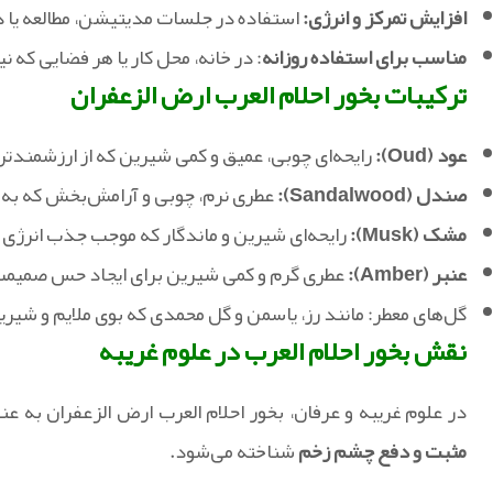
افزایش تمرکز و انرژی:
استفاده در جلسات مدیتیشن، مطالعه یا دعا،
مناسب برای استفاده روزانه
: در خانه، محل کار یا هر فضایی که 
ترکیبات بخور احلام العرب ارض الزعفران
عود (Oud):
رایحه‌ای چوبی، عمیق و کمی شیرین که از ارزشمندتر
صندل (Sandalwood):
عطری نرم، چوبی و آرامش‌بخش که به 
مشک (Musk):
رایحه‌ای شیرین و ماندگار که موجب جذب انرژی 
عنبر (Amber):
عطری گرم و کمی شیرین برای ایجاد حس صمیمت
گل‌های معطر: مانند رز، یاسمن و گل محمدی که بوی ملایم و شیری
نقش بخور احلام العرب در علوم غریبه
در علوم غریبه و عرفان، بخور احلام العرب ارض الزعفران به عن
مثبت و دفع چشم زخم
شناخته می‌شود.