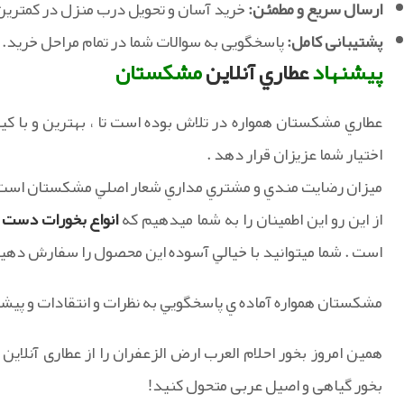
ارسال سریع و مطمئن:
خرید آسان و تحویل درب منزل در کمترین
پشتیبانی کامل:
پاسخگویی به سوالات شما در تمام مراحل خرید.
پيشنهاد
عطاري آنلاين
مشکستان
عطاري مشکستان همواره در تلاش بوده است تا ، بهترين و با کيف
اختيار شما عزيزان قرار دهد .
ميزان رضايت مندي و مشتري مداري شعار اصلي مشکستان است 
از اين رو اين اطمينان را به شما ميدهيم که
انواع بخورات دست 
است . شما ميتوانيد با خيالي آسوده اين محصول را سفارش دهي
مشکستان همواره آماده ي پاسخگويي به نظرات و انتقادات و پيش
همین امروز بخور احلام العرب ارض الزعفران را از عطاری آنل
بخور گیاهی و اصیل عربی متحول کنید!