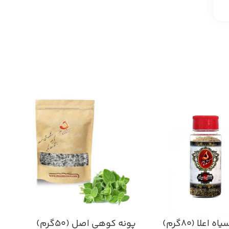
اعلا (۸۰گرم)
پونه کوهی اصل (۵۰گرم)