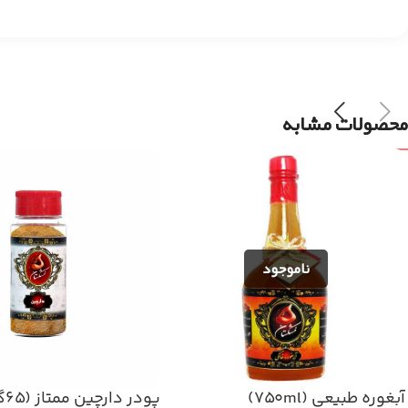
محصولات مشابه
آبغوره طبیعی (۷۵۰ml)
پودر دارچین ممتاز (۶۵گرم)