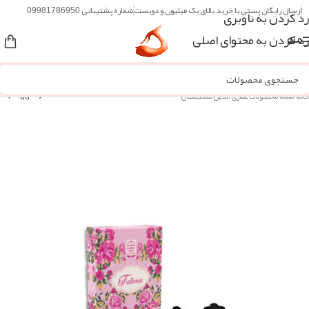
ارسال رایگان پستی با خرید بالای یک میلیون و دویست
شماره پشتیبانی 09981786950
رد کردن به ناوبری
رد کردن به محتوای اصلی
منو
خانه
/
همه محصولات عطاری آنلاین مُشکستان