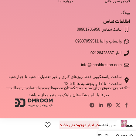
قرص سورنجان
درباره ما
وبلاگ
اطلاعات تماس
پیامک/تماس 09981786950
واتساپ و ایتا 09307959511
انبار 02128428537
info@moshkestan.com
ساعت پاسخگویی:فقط روزهای کاری و غیر تعطیل - شنبه تا چهارشنبه
ساعت 9 تا 17 و پنجشنبه ها 9 تا 13
© تمامی حقوق برای سایت مشکستان محفوظ بوده واستفاده از مطالب
صرفا با نام مشکستان ولینک به منبع مجاز میباشد.
بخور فاطمه
در انبار موجود نمی باشد