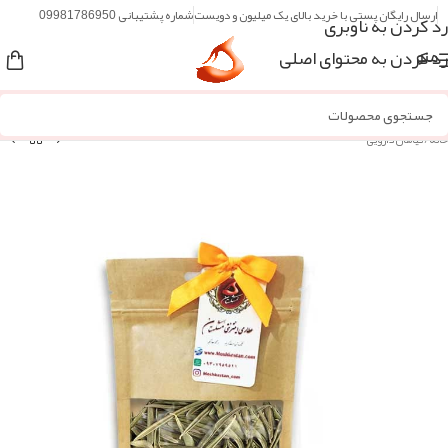
ارسال رایگان پستی با خرید بالای یک میلیون و دویست
شماره پشتیبانی 09981786950
رد کردن به ناوبری
رد کردن به محتوای اصلی
منو
خانه
/
گیاهان دارویی