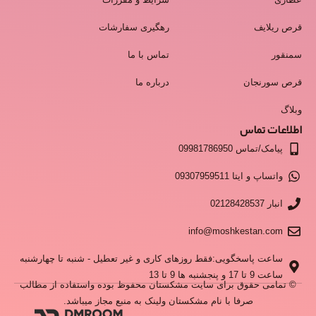
قرص ریلایف
رهگیری سفارشات
سمنقور
تماس با ما
قرص سورنجان
درباره ما
وبلاگ
اطلاعات تماس
پیامک/تماس 09981786950
واتساپ و ایتا 09307959511
انبار 02128428537
info@moshkestan.com
ساعت پاسخگویی:فقط روزهای کاری و غیر تعطیل - شنبه تا چهارشنبه
ساعت 9 تا 17 و پنجشنبه ها 9 تا 13
© تمامی حقوق برای سایت مشکستان محفوظ بوده واستفاده از مطالب
صرفا با نام مشکستان ولینک به منبع مجاز میباشد.