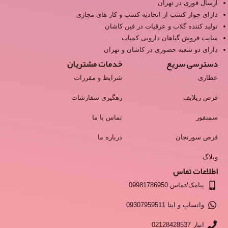
ارسال فوری در تهران
دارای جواز کسب از اتحادیه کسب و کار های مجازی
تولید کننده گلاب و عرقیات در فین کاشان
سایت فروش گیاهان دارویی کمیاب
دارای دو شعبه حضوری در کاشان و تهران
دسترسی سریع
خدمات مشتریان
عطاری
شرایط و مقررات
قرص ریلایف
رهگیری سفارشات
سمنقور
تماس با ما
قرص سورنجان
درباره ما
وبلاگ
اطلاعات تماس
پیامک/تماس 09981786950
واتساپ و ایتا 09307959511
انبار 02128428537