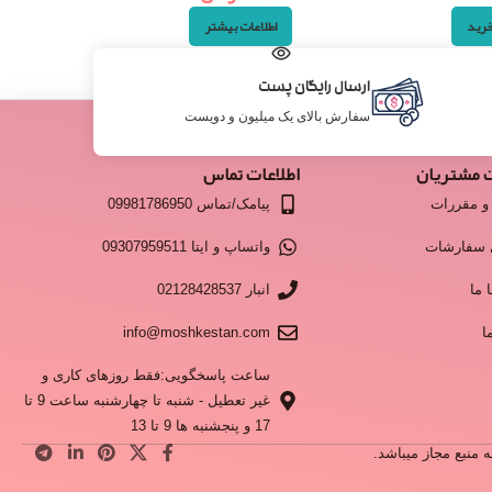
خرید
اطلاعات بیشتر
ارسال رایگان پست
سفارش بالای یک میلیون و دویست
 مشتریان
اطلاعات تماس
و مقررات
پیامک/تماس 09981786950
 سفارشات
واتساپ و ایتا 09307959511
 ما
انبار 02128428537
ا
info@moshkestan.com
ساعت پاسخگویی:فقط روزهای کاری و
غیر تعطیل - شنبه تا چهارشنبه ساعت 9 تا
17 و پنجشنبه ها 9 تا 13
منبع مجاز میباشد.