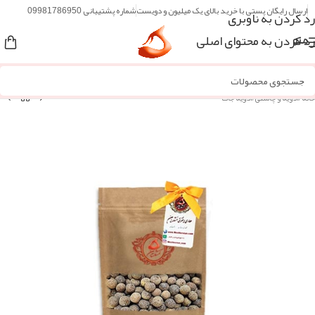
ارسال رایگان پستی با خرید بالای یک میلیون و دویست
شماره پشتیبانی 09981786950
رد کردن به ناوبری
رد کردن به محتوای اصلی
منو
خانه
/
ادویه و چاشنی
/
ادویه جات