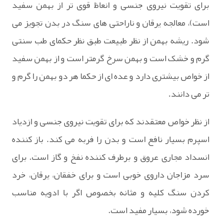
براى تقویت نیروى جنسى و انعاظ قوى تر از بهمن سفید
است)، معالجه یرقان و ناراحتى هاى سنگ در بدن تجویز مى
شود. ریشه بهمن از نظر طبیعت طبق نظر حکماى طب سنتى
گرم و خشک است و بهمن سرخ گرمتر است و از بهمن سفید
از خواص بیشترى دارد و عده اى از حکما هر دو بهمن را گرم و
تر مى دانند.
از نظر خواص معتقدند که براى تقویت نیروى جنسى و ازدیاد
اسپرم بسیار نافع است و بدن را فربه مى کند. باز کننده
انسداد مجارى عروق و برطرف کننده نفخ و گاز است. براى
سرد مزاجان داروى خوبى است و براى خفقان، یرقان، خرد
کردن سنگ کلیه و مثانه بخصوص اگر با ادویه مناسب
خورده شود، بسیار مفید است.