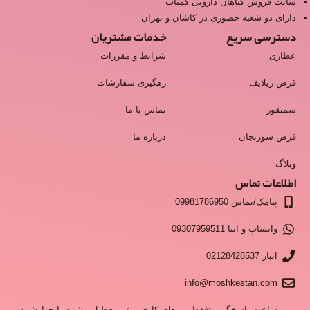
سایت فروش گیاهان دارویی کمیاب
دارای دو شعبه حضوری در کاشان و تهران
دسترسی سریع
خدمات مشتریان
عطاری
شرایط و مقررات
قرص ریلایف
رهگیری سفارشات
سمنقور
تماس با ما
قرص سورنجان
درباره ما
وبلاگ
اطلاعات تماس
پیامک/تماس 09981786950
واتساپ و ایتا 09307959511
انبار 02128428537
info@moshkestan.com
ساعت پاسخگویی:فقط روزهای کاری و غیر تعطیل - شنبه تا چهارشنبه