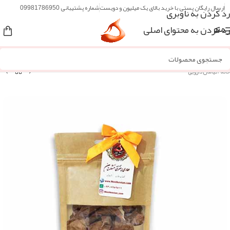
ارسال رایگان پستی با خرید بالای یک میلیون و دویست
شماره پشتیبانی 09981786950
رد کردن به ناوبری
رد کردن به محتوای اصلی
منو
خانه
/
گیاهان دارویی