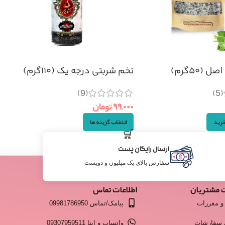
(۵۰گرم)
تخم شربتی درجه یک (۱۱۰گرم)
(9)
(5)
۹۹,۰۰۰
تومان
خرید
انتخاب گزینه ها
ارسال رایگان پست
سفارش بالای یک میلیون و دویست
 مشتریان
اطلاعات تماس
و مقررات
پیامک/تماس 09981786950
 سفارشات
واتساپ و ایتا 09307959511