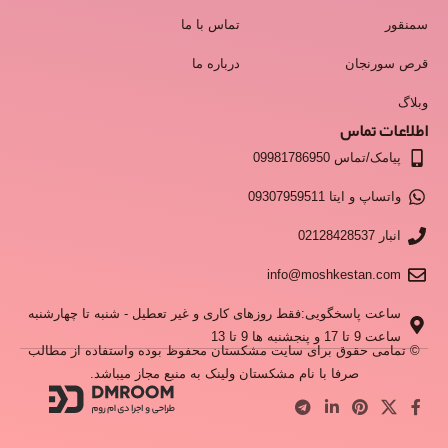
سمنقور
تماس با ما
قرص سورنجان
درباره ما
وبلاگ
اطلاعات تماس
پیامک/تماس 09981786950
واتساپ و ایتا 09307959511
انبار 02128428537
info@moshkestan.com
ساعت پاسخگویی:فقط روزهای کاری و غیر تعطیل - شنبه تا چهارشنبه
ساعت 9 تا 17 و پنجشنبه ها 9 تا 13
© تمامی حقوق برای سایت مشکستان محفوظ بوده واستفاده از مطالب
صرفا با نام مشکستان ولینک به منبع مجاز میباشد.