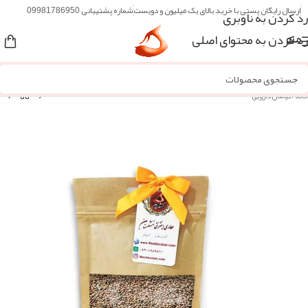
ارسال رایگان پستی با خرید بالای یک میلیون و دویست
شماره پشتیبانی 09981786950
رد کردن به ناوبری
رد کردن به محتوای اصلی
منو
خانه
/
گیاهان دارویی