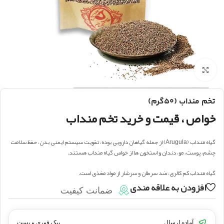
بزرگنمایی تصویر
تخم منداب (۵۰گرم)
خواص ، قیمت و خرید تخم منداب
گیاه منداب (Arugula) از جمله گیاهان دارویی بوده، تقویت سیستم ایمنی بدن، حفظ سلامت
چشم، پوست، مو، دندان و استخون ها از خواص گیاه منداب هستند.
گیاه منداب کم کالری، ضد سرطان و سرشار از مواد مغذی است.
افزودن به علاقه مندی
ضمانت کیفیت
آماده ارسال
پیک فوری و پست