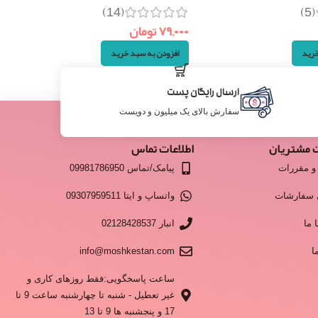
(14)
(5)
۷۹,۰۰۰
تومان
خرید
افزودن به سبد خرید
ارسال رایگان پست
سفارش بالای یک میلیون و دویست
 مشتریان
اطلاعات تماس
و مقررات
پیامک/تماس 09981786950
 سفارشات
واتساپ و ایتا 09307959511
 ما
انبار 02128428537
ا
info@moshkestan.com
ساعت پاسخگویی:فقط روزهای کاری و
غیر تعطیل - شنبه تا چهارشنبه ساعت 9 تا
17 و پنجشنبه ها 9 تا 13