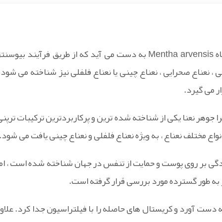
جوهر نعنا یا منتول به طور طبیعی از سلول های غدد ترشحی گیاه Mentha arvensis به دست می آید که از طریق فرآیند بیوسن
Me که به عنوان نعناع وحشی ، نعناع صحرایی ، نعناع چینی یا نعناع فلفلی نیز شناخته می شود 
ر می گیرد.
ا جوهر نعنا یکی از شناخته شده ترین و پرکاربردترین ترکیبات ترپنی
واع مختلف نعناع ، به ویژه نعناع فلفلی و نعناع چینی یافت می شود.
گی بر روی پوست و حمایت از تنفس در جهان شناخته شده است ، اما
به طور گسترده مورد بررسی قرار گرفته است.
به دست آورد و کریستال های حاصله را با فیلتراسیون جدا کرد. علاوه