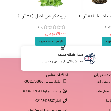
اعلا (۸۰گرم)
پونه کوهی اصل (۵۰گرم)
(5)
(5)
۷۹,۰۰۰
تومان
خرید
افزودن به سبد خرید
ارسال رایگان پست
سفارش بالای یک میلیون و دویست
 مشتریان
اطلاعات تماس
و مقررات
پیامک/تماس 09981786950
 سفارشات
واتساپ و ایتا 09307959511
 ما
انبار 02128428537
ا
info@moshkestan.com