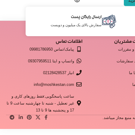
خرید
ارسال رایگان پست
سفارش بالای یک میلیون و دویست
 مشتریان
اطلاعات تماس
و مقررات
پیامک/تماس 09981786950
 سفارشات
واتساپ و ایتا 09307959511
 ما
انبار 02128428537
ا
info@moshkestan.com
ساعت پاسخگویی:فقط روزهای کاری و
غیر تعطیل - شنبه تا چهارشنبه ساعت 9 تا
17 و پنجشنبه ها 9 تا 13
منبع مجاز میباشد.