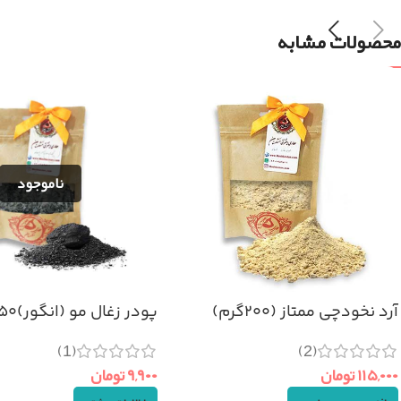
محصولات مشابه
آرد نخودچی ممتاز (۲۰۰گرم)
پودر زغال مو (انگور)۱۵۰ گرم
(1)
(2)
۱۱۵,۰۰۰
تومان
۹,۹۰۰
تومان