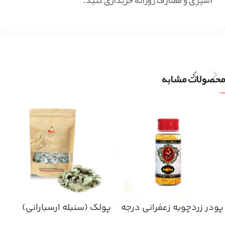
آشپزی و مصارف روزانه خریداری کنید.
محصولات مشابه
پودر زردچوبه زعفرانی درجه
پولک (سنبله ارسبارانی)
یک
۵۰گرم