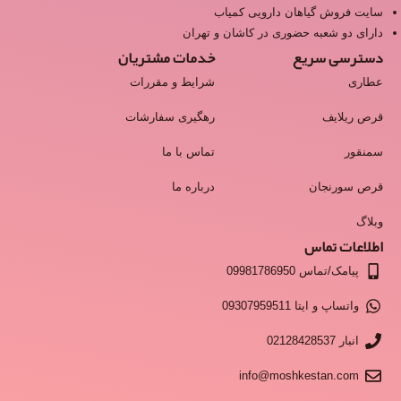
سایت فروش گیاهان دارویی کمیاب
دارای دو شعبه حضوری در کاشان و تهران
دسترسی سریع
خدمات مشتریان
عطاری
شرایط و مقررات
قرص ریلایف
رهگیری سفارشات
سمنقور
تماس با ما
قرص سورنجان
درباره ما
وبلاگ
اطلاعات تماس
پیامک/تماس 09981786950
واتساپ و ایتا 09307959511
انبار 02128428537
info@moshkestan.com