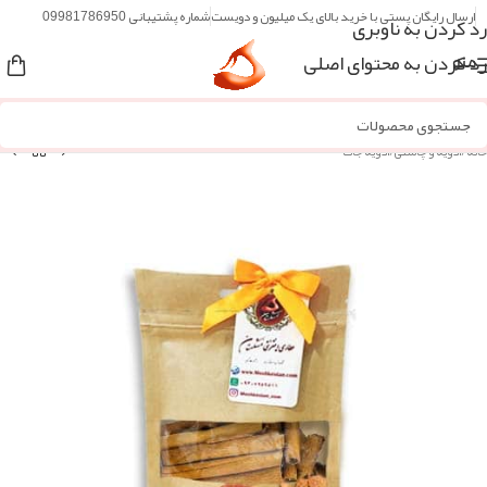
ارسال رایگان پستی با خرید بالای یک میلیون و دویست
شماره پشتیبانی 09981786950
رد کردن به ناوبری
رد کردن به محتوای اصلی
منو
خانه
/
ادویه و چاشنی
/
ادویه جات