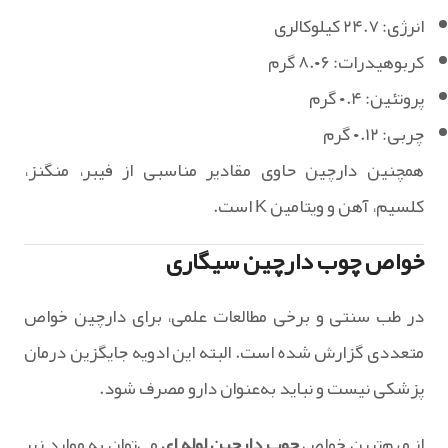
انرژی: ۲۴.۷ کیلوکالری
کربوهیدرات: ۸.۰۶ گرم
پروتئین: ۰.۴ گرم
چربی: ۰.۱۲ گرم
همچنین دارچین حاوی مقادیر مناسبی از فیبر، منگنز،
کلسیم، آهن و ویتامین K است.
خواص چوب دارچین سیگاری
در طب سنتی و برخی مطالعات علمی، برای دارچین خواص
متعددی گزارش شده است. البته این ادویه جایگزین درمان
پزشکی نیست و نباید به‌عنوان دارو مصرف شود.
از مهم‌ترین خواص
چوب دارچین لوله ای
می‌توان به موارد زیر