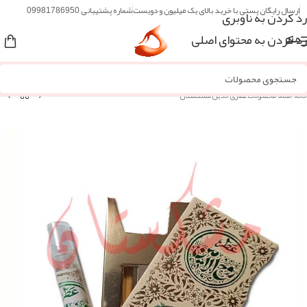
ارسال رایگان پستی با خرید بالای یک میلیون و دویست
شماره پشتیبانی 09981786950
رد کردن به ناوبری
رد کردن به محتوای اصلی
منو
خانه
/
همه محصولات عطاری آنلاین مُشکستان