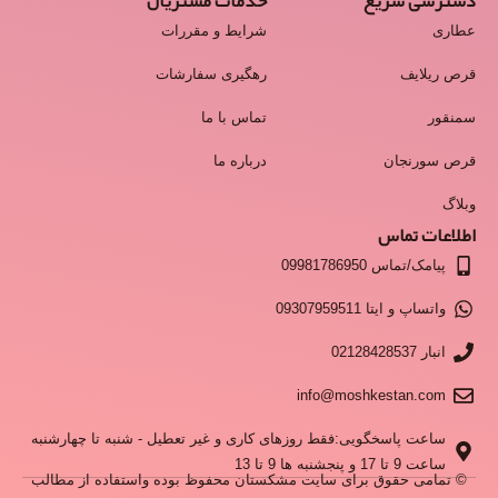
دسترسی سریع
خدمات مشتریان
عطاری
شرایط و مقررات
قرص ریلایف
رهگیری سفارشات
سمنقور
تماس با ما
قرص سورنجان
درباره ما
وبلاگ
اطلاعات تماس
پیامک/تماس 09981786950
واتساپ و ایتا 09307959511
انبار 02128428537
info@moshkestan.com
ساعت پاسخگویی:فقط روزهای کاری و غیر تعطیل - شنبه تا چهارشنبه
ساعت 9 تا 17 و پنجشنبه ها 9 تا 13
© تمامی حقوق برای سایت مشکستان محفوظ بوده واستفاده از مطالب