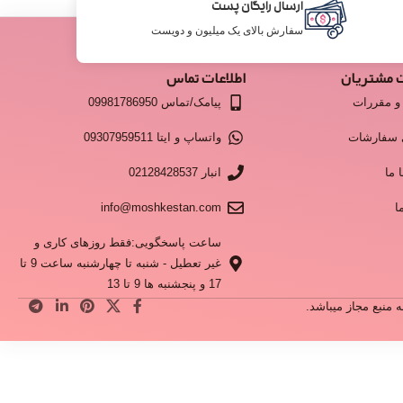
ارسال رایگان پست
سفارش بالای یک میلیون و دویست
 مشتریان
اطلاعات تماس
و مقررات
پیامک/تماس 09981786950
 سفارشات
واتساپ و ایتا 09307959511
 ما
انبار 02128428537
ا
info@moshkestan.com
ساعت پاسخگویی:فقط روزهای کاری و
غیر تعطیل - شنبه تا چهارشنبه ساعت 9 تا
17 و پنجشنبه ها 9 تا 13
منبع مجاز میباشد.