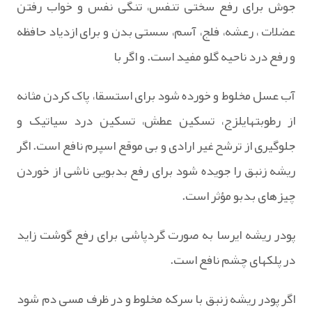
جوش برای رفع سختی تنفس، تنگی نفس و خواب رفتن
عضلات ، رعشه، فلج، آسم، سستی بدن و برای ازدیاد حافظه
و رفع درد ناحیه گلو مفید است. و اگر با
آب عسل مخلوط و خورده شود برای استسقا، پاک کردن مثانه
از رطوبتهایلزج، تسکین عطش، تسکین درد سیاتیک و
جلوگیری از ترشح غیر ارادی و بی‏ موقع اسپرم نافع است. اگر
ریشه زنبق را جویده شود برای رفع بدبویی ناشی از خوردن
چیزهای بدبو مؤثر است.
پودر ریشه ایرسا به صورت گردپاشی برای رفع گوشت زاید
در پلکهای چشم نافع است.
اگر پودر ریشه زنبق با سرکه مخلوط و در ظرف مسی دم شود