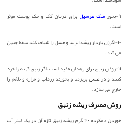
سودمند است .
۹-بخور
ملک عرسیل
برای درمان کک و مک پوست موثر
است.
۱۰-اگرزن باردار ریشه ایرسا و عسل را شیاف کند سقط جنین
می کند .
۱۱-روغن زنبق برای زهدان مفید است .اگر زنبق کهنه را خرد
کنند و در
عسل
بریزند و بخورند زرداب و مراره و بلغم را
خارج می سازد.
روش مصرف ریشه زنبق
خوردن دم‏کرده ۴۰ گرم ریشه زنبق تازه آن در یک لیتر آب