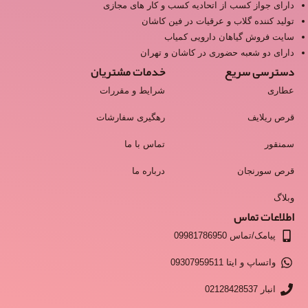
دارای جواز کسب از اتحادیه کسب و کار های مجازی
تولید کننده گلاب و عرقیات در فین کاشان
سایت فروش گیاهان دارویی کمیاب
دارای دو شعبه حضوری در کاشان و تهران
دسترسی سریع
خدمات مشتریان
عطاری
شرایط و مقررات
قرص ریلایف
رهگیری سفارشات
سمنقور
تماس با ما
قرص سورنجان
درباره ما
وبلاگ
اطلاعات تماس
پیامک/تماس 09981786950
واتساپ و ایتا 09307959511
انبار 02128428537