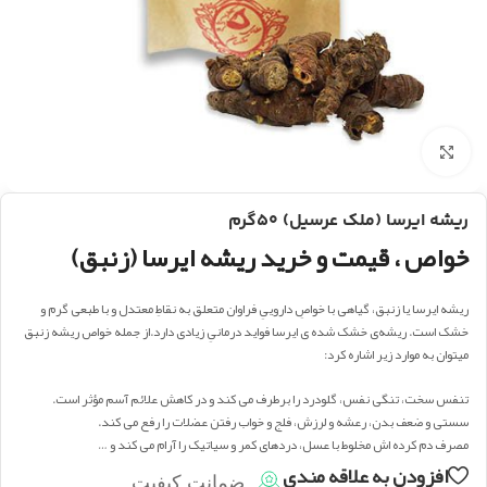
بزرگنمایی تصویر
ریشه ایرسا (ملک عرسیل) ۵۰گرم
خواص ، قیمت و خرید ریشه ایرسا (زنبق)
ریشه ایرسا یا زنبق، گیاهی با خواصِ داروییِ فراوان متعلق به نقاطِ معتدل و با طبعی گرم و
خشک است. ریشه‌ی خشک شده ی ایرسا فواید درمانیِ زیادی دارد.از جمله خواص ریشه زنبق
میتوان به موارد زیر اشاره کرد:
تنفس سخت، تنگی نفس، گلودرد را برطرف می کند و در کاهش علائم آسم مؤثر است.
سستی و ضعف بدن، رعشه و لرزش، فلج و خواب رفتن عضلات را رفع می کند.
مصرف دم کرده اش مخلوط با عسل، دردهای کمر و سیاتیک را آرام می کند و …
افزودن به علاقه مندی
ضمانت کیفیت