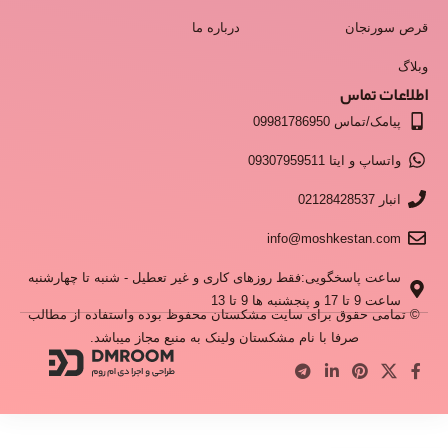
قرص سورنجان
درباره ما
وبلاگ
اطلاعات تماس
پیامک/تماس 09981786950
واتساپ و ایتا 09307959511
انبار 02128428537
info@moshkestan.com
ساعت پاسخگویی:فقط روزهای کاری و غیر تعطیل - شنبه تا چهارشنبه
ساعت 9 تا 17 و پنجشنبه ها 9 تا 13
© تمامی حقوق برای سایت مشکستان محفوظ بوده واستفاده از مطالب
صرفا با نام مشکستان ولینک به منبع مجاز میباشد.