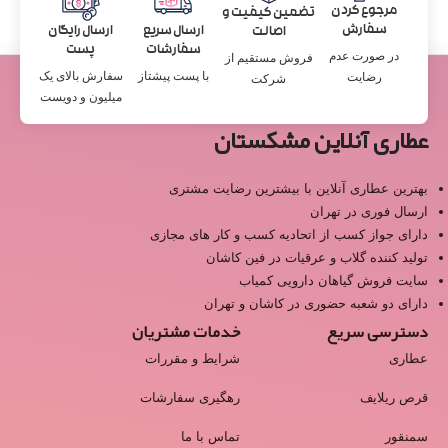
مرجوع کردن
تضمین کیفیت و
سفارش
ارسال سریع
ارسال رایگان
اصالت
سفارشات
پست
در صورت عدم
فروش مستقیم از
با پست پیشتاز
سفارش بالای یک
رضایت
شرکت
میلیون و دویست
عطاری آنلاین مشکستان
بهترین عطاری آنلاین با بیشترین رضایت مشتری
ارسال فوری در تهران
دارای جواز کسب از اتحادیه کسب و کار های مجازی
تولید کننده گلاب و عرقیات در فین کاشان
سایت فروش گیاهان دارویی کمیاب
دارای دو شعبه حضوری در کاشان و تهران
دسترسی سریع
خدمات مشتریان
عطاری
شرایط و مقررات
قرص ریلایف
رهگیری سفارشات
سمنقور
تماس با ما