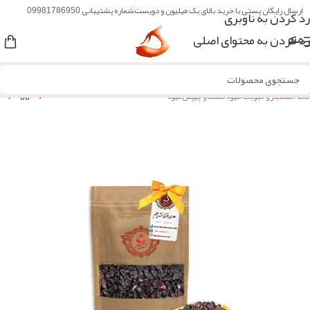
ارسال رایگان پستی با خرید بالای یک میلیون و دویست
شماره پشتیبانی 09981786950
رد کردن به ناوبری
رد کردن به محتوای اصلی
منو
خانه
/
خشکبار و حبوبات
/
میوه خشک و چیپس میوه