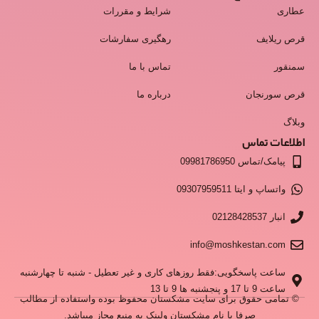
عطاری
شرایط و مقررات
قرص ریلایف
رهگیری سفارشات
سمنقور
تماس با ما
قرص سورنجان
درباره ما
وبلاگ
اطلاعات تماس
پیامک/تماس 09981786950
واتساپ و ایتا 09307959511
انبار 02128428537
info@moshkestan.com
ساعت پاسخگویی:فقط روزهای کاری و غیر تعطیل - شنبه تا چهارشنبه
ساعت 9 تا 17 و پنجشنبه ها 9 تا 13
© تمامی حقوق برای سایت مشکستان محفوظ بوده واستفاده از مطالب
صرفا با نام مشکستان ولینک به منبع مجاز میباشد.