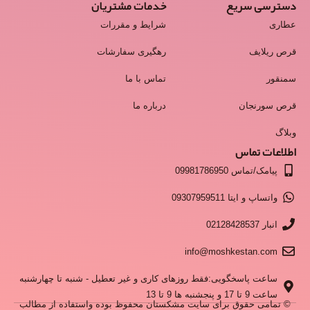
دسترسی سریع
خدمات مشتریان
عطاری
شرایط و مقررات
قرص ریلایف
رهگیری سفارشات
سمنقور
تماس با ما
قرص سورنجان
درباره ما
وبلاگ
اطلاعات تماس
پیامک/تماس 09981786950
واتساپ و ایتا 09307959511
انبار 02128428537
info@moshkestan.com
ساعت پاسخگویی:فقط روزهای کاری و غیر تعطیل - شنبه تا چهارشنبه
ساعت 9 تا 17 و پنجشنبه ها 9 تا 13
© تمامی حقوق برای سایت مشکستان محفوظ بوده واستفاده از مطالب