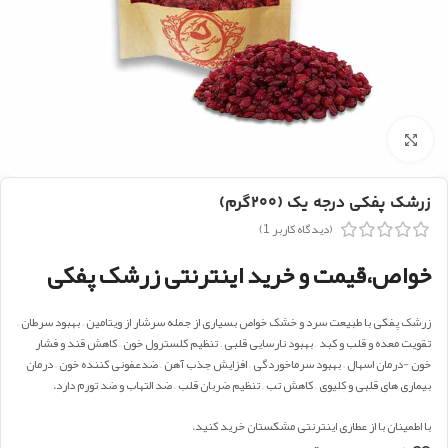
بزرگنمایی تصویر
زرشک پفکی درجه یک (۲۰۰گرم)
(دیدگاه کاربر
1
)
خواص،قیمت و خرید اینترنتی زرشک پفکی
زرشک پفکی با طبیعت سرد و خشک خواص بسیاری از جمله سرشار از ویتامین – بهبود سرطان –
تقویت معده و قلب و کبد – بهبود نارسایی قلبی – تنظیم کلسترول خون – کاهش قند و فشار
خون -درمان اسهال – بهبود سرماخوردگی – افزایش جذب آهن – ضدعفونی کننده خون – درمان
بیماری های قلبی و کلیوی – کاهش تب – تنظیم ضربان قلب – ضد التهاب و ضد تورم دارد.
با اطمینان با از عطاری اینترنتی مشکستان خرید کنید.