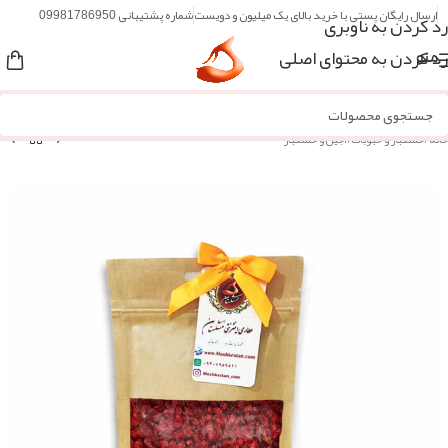
ارسال رایگان پستی با خرید بالای یک میلیون و دویست
شماره پشتیبانی 09981786950
رد کردن به ناوبری
رد کردن به محتوای اصلی
منو
خانه
/
خشکبار و حبوبات
/
آجیل و خشکبار