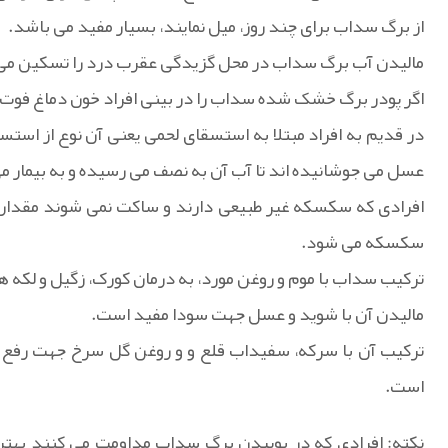
از برگ سداب برای چند روز، میل نمایند، بسیار مفید می باشد.
مالیدن آب برگ سداب در محل گزیدگی عقرب درد را تسکین می
اگر پودر برگ خشک شده سداب را در بینی افراد خون دماغ فوت ک
در قدیم به افراد مبتلا به استسقای لحمی یعنی آن نوع از است
عسل می جوشانیده اند تا آب آن به نصف می رسیده و به بیمار می 
افرادی که سکسکه غیر طبیعی دارند و ساکت نمی شوند مقداری 
سکسکه می شود.
ترکیب سداب با موم و روغن مورد، به درمان کورک، زگیل و لکه
مالیدن آن با شوید و عسل جهت سودا مفید است.
ترکیب آن با سرکه، سفیداب قلع و و روغن گل سرخ جهت رفع 
است.
نکته: افرادی که در بوییدن برگ سداب مداومت می کنند بهتر