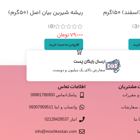
ند) ۱۵۰گرم
ریشه شیرین بیان اصل (۵۰گرم)
(8)
(3)
۷۹,۰۰۰
تومان
خرید
افزودن به سبد خرید
ارسال رایگان پست
سفارش بالای یک میلیون و دویست
 مشتریان
اطلاعات تماس
و مقررات
پیامک/تماس 09981786950
 سفارشات
واتساپ و ایتا 09307959511
 ما
انبار 02128428537
ا
info@moshkestan.com