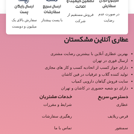
مرجوع کردن
تضمین کیفیت و
سفارش
ارسال سریع
ارسال رایگان
اصالت
سفارشات
پست
در صورت عدم
فروش مستقیم از
با پست پیشتاز
سفارش بالای یک
رضایت
شرکت
میلیون و دویست
عطاری آنلاین مشکستان
بهترین عطاری آنلاین با بیشترین رضایت مشتری
ارسال فوری در تهران
دارای جواز کسب از اتحادیه کسب و کار های مجازی
تولید کننده گلاب و عرقیات در فین کاشان
سایت فروش گیاهان دارویی کمیاب
دارای دو شعبه حضوری در کاشان و تهران
دسترسی سریع
خدمات مشتریان
عطاری
شرایط و مقررات
قرص ریلایف
رهگیری سفارشات
سمنقور
تماس با ما