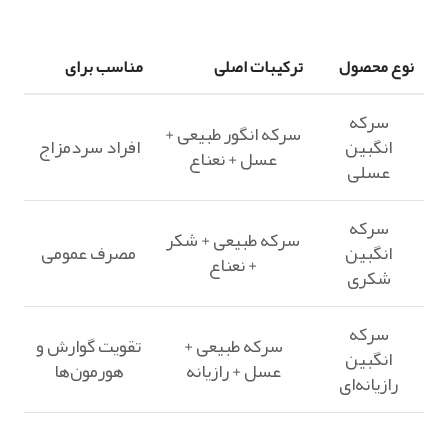
نوع محصول
ترکیبات اصلی
مناسب برای
سرکه
سرکه انگور طبیعی +
انگبین
افراد سردمزاج
عسل + نعناع
عسلی
سرکه
سرکه طبیعی + شکر
انگبین
مصرف عمومی
+ نعناع
شکری
سرکه
سرکه طبیعی +
تقویت گوارش و
انگبین
عسل + رازیانه
هورمون‌ها
رازیانه‌ای