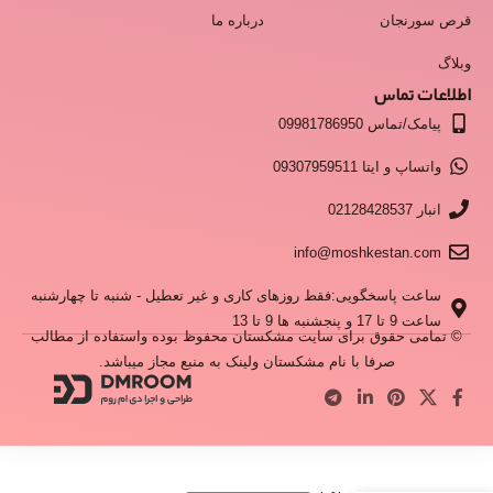
قرص سورنجان
درباره ما
وبلاگ
اطلاعات تماس
پیامک/تماس 09981786950
واتساپ و ایتا 09307959511
انبار 02128428537
info@moshkestan.com
ساعت پاسخگویی:فقط روزهای کاری و غیر تعطیل - شنبه تا چهارشنبه
ساعت 9 تا 17 و پنجشنبه ها 9 تا 13
© تمامی حقوق برای سایت مشکستان محفوظ بوده واستفاده از مطالب
صرفا با نام مشکستان ولینک به منبع مجاز میباشد.
سرکه انگبین اصل