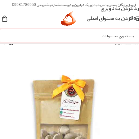
ارسال رایگان پستی با خرید بالای یک میلیون و دویست
شماره پشتیبانی 09981786950
رد کردن به ناوبری
رد کردن به محتوای اصلی
منو
خانه
/
گیاهان دارویی