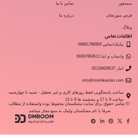
سمنقور
تماس با ما
قرص سورنجان
درباره ما
وبلاگ
اطلاعات تماس
پیامک/تماس 09981786950
واتساپ و ایتا 09307959511
انبار 02128428537
info@moshkestan.com
ساعت پاسخگویی:فقط روزهای کاری و غیر تعطیل - شنبه تا چهارشنبه
ساعت 9 تا 17 و پنجشنبه ها 9 تا 13
© تمامی حقوق برای سایت مشکستان محفوظ بوده واستفاده از مطالب
صرفا با نام مشکستان ولینک به منبع مجاز میباشد.