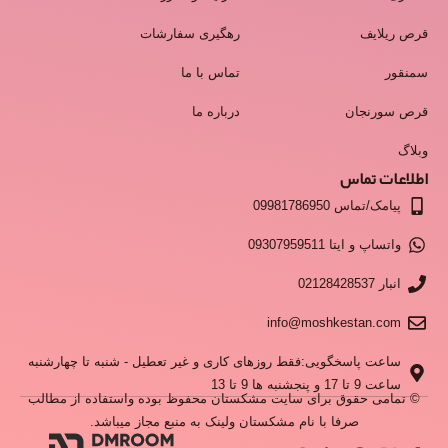
قرص ریلایف
رهگیری سفارشات
سمنقور
تماس با ما
قرص سورنجان
درباره ما
وبلاگ
اطلاعات تماس
پیامک/تماس 09981786950
واتساپ و ایتا 09307959511
انبار 02128428537
info@moshkestan.com
ساعت پاسخگویی:فقط روزهای کاری و غیر تعطیل - شنبه تا چهارشنبه
ساعت 9 تا 17 و پنجشنبه ها 9 تا 13
© تمامی حقوق برای سایت مشکستان محفوظ بوده واستفاده از مطالب
صرفا با نام مشکستان ولینک به منبع مجاز میباشد.