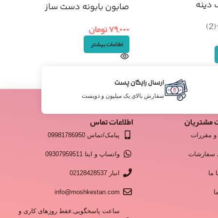
 دینه
صابون بابونه دست ساز
(2)
۷۹,۰۰۰
تومان
اطلاعات بیشتر
ارسال رایگان پست
سفارش بالای یک میلیون و دویست
 مشتریان
اطلاعات تماس
و مقررات
پیامک/تماس 09981786950
 سفارشات
واتساپ و ایتا 09307959511
 ما
انبار 02128428537
ا
info@moshkestan.com
ساعت پاسخگویی:فقط روزهای کاری و