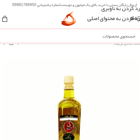
ارسال رایگان پستی با خرید بالای یک میلیون و دویست
شماره پشتیبانی 09981786950
رد کردن به ناوبری
رد کردن به محتوای اصلی
منو
خانه
/
گلاب و عرقیات