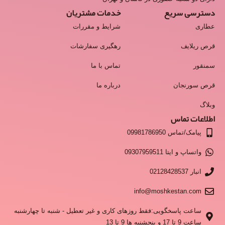
دسترسی سریع
خدمات مشتریان
عطاری
شرایط و مقررات
قرص ریلایف
رهگیری سفارشات
سمنقور
تماس با ما
قرص سورنجان
درباره ما
وبلاگ
اطلاعات تماس
پیامک/تماس 09981786950
واتساپ و ایتا 09307959511
انبار 02128428537
info@moshkestan.com
ساعت پاسخگویی:فقط روزهای کاری و غیر تعطیل - شنبه تا چهارشنبه
ساعت 9 تا 17 و پنجشنبه ها 9 تا 13