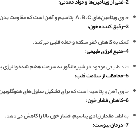
2-غنی از ویتامین‌ها و مواد معدنی:
حاوی
ویتامین‌های A، B، C، پتاسیم و آهن است که مقاومت بدن را در برابر بیماری‌ها افزایش
3-رقیق کننده خون:
کمک
به کاهش خطر سکته و حمله قلبی
می‌کند.
4-منبع انرژی طبیعی:
قند طبیعی موجود
در شیره انگور به سرعت هضم شده و انرژی ب
5-محافظت از سلامت قلب:
حاوی آهن و پتاسیم است که
برای تشکیل سلول‌های هموگلوبین
6-کاهش فشار خون:
به لطف
مقدار زیادی پتاسیم، فشار خون بالا را کاهش
می‌دهد.
7-درمان یبوست: