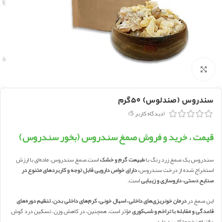
بزرگنمایی تصویر
سندروس (صندلوس) ۵۰گرم
(دیدگاه کاربر
5
)
قیمت ، خرید و فروش صمغ سندروس (بخور سندروس)
سندروس یک صمغ زرد رنگ با
طبیعت گرم و خشک
است.صمغ سندروس، ماده‌ای با ارزش
استخراج شده از درخت سندروس
، دارای خواص دارویی قابل توجه و کاربردهای متنوع در
صنایع دستی، داروسازی و زیبایی
است.
این صمغ در
درمان خونریزی‌های داخلی، اسهال خونی، کرم‌های داخلی بدن، تنظیم دوره‌های
قاعدگی و مقابله با تراخم و شب‌کوری
مؤثر است. همچنین، در کاهش وزن، تسکین درد گوش
و التیام زخم‌ها کاربرد دارد.