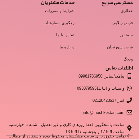
دسترسی سریع
خدمات مشتریان
عطاری
شرایط و مقررات
قرص ریلایف
رهگیری سفارشات
سمنقور
تماس با ما
قرص سورنجان
درباره ما
وبلاگ
اطلاعات تماس
پیامک/تماس 09981786950
واتساپ و ایتا 09307959511
انبار 02128428537
info@moshkestan.com
ساعت پاسخگویی:فقط روزهای کاری و غیر تعطیل - شنبه تا چهارشنبه
ساعت 9 تا 17 و پنجشنبه ها 9 تا 13
© تمامی حقوق برای سایت مشکستان محفوظ بوده واستفاده از مطالب