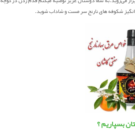
راز می‌روید.به شما دوستان عزیز توصیه میکنم قدم زدن در کوچه ،
 دل انگیز شکوفه های نارنج سر مست و شاداب شوید.
ان بسپاریم ؟